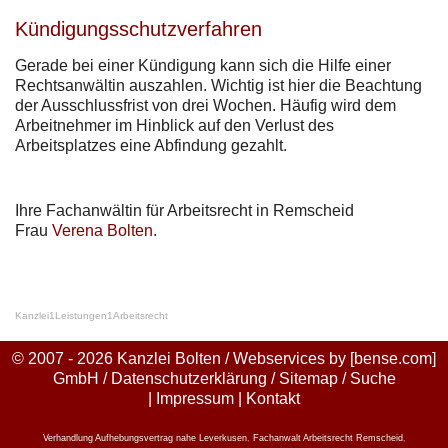
Kündigungsschutzverfahren
Gerade bei einer Kündigung kann sich die Hilfe einer
Rechtsanwältin auszahlen. Wichtig ist hier die Beachtung
der Ausschlussfrist von drei Wochen. Häufig wird dem
Arbeitnehmer im Hinblick auf den Verlust des
Arbeitsplatzes eine Abfindung gezahlt.
Ihre Fachanwältin für Arbeitsrecht in Remscheid
Frau
Verena Bolten
.
Kanzlei
1
Leistungen
1
Arbeitsrecht
© 2007 - 2026 Kanzlei Bolten / Webservices by
[bense.com]
GmbH
/
Datenschutzerklärung
/
Sitemap
/
Suche
|
Impressum
|
Kontakt
Verhandlung Aufhebungsvertrag nahe Leverkusen
,
Fachanwalt Arbeitsrecht Remscheid
,