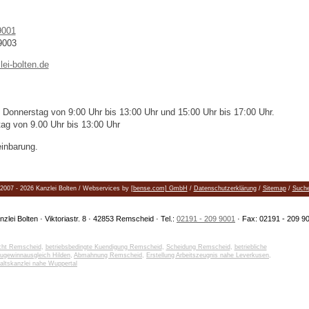
9001
9003
ei-bolten.de
 Donnerstag von 9:00 Uhr bis 13:00 Uhr und 15:00 Uhr bis 17:00 Uhr.
tag von 9.00 Uhr bis 13:00 Uhr
inbarung.
2007 - 2026 Kanzlei Bolten / Webservices by
[bense.com] GmbH
/
Datenschutzerklärung
/
Sitemap
/
Such
nzlei Bolten · Viktoriastr. 8 · 42853 Remscheid · Tel.:
02191 - 209 9001
· Fax: 02191 - 209 9
echt Remscheid
,
betriebsbedingte Kuendigung Remscheid
,
Scheidung Remscheid
,
betriebliche
ugewinnausgleich Hilden
,
Abmahnung Remscheid
,
Erstellung Arbeitszeugnis nahe Leverkusen
,
ltskanzlei nahe Wuppertal