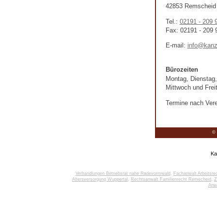
42853 Remscheid
Tel.:
02191 - 209 
Fax: 02191 - 209 
E-mail:
info@kanzl
Bürozeiten
Montag, Dienstag,
Mittwoch und Frei
Termine nach Vere
© 
Ka
Verhandlungen Betriebsrat nahe Radevormwald
,
Fachanwalt Arbeitsr
Altersversorgung Wuppertal
,
Rechtsanwalt Familienrecht Remscheid
,
Z
Anwa