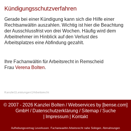
Kündigungsschutzverfahren
Gerade bei einer Kündigung kann sich die Hilfe einer
Rechtsanwältin auszahlen. Wichtig ist hier die Beachtung
der Ausschlussfrist von drei Wochen. Häufig wird dem
Arbeitnehmer im Hinblick auf den Verlust des
Arbeitsplatzes eine Abfindung gezahlt.
Ihre Fachanwältin für Arbeitsrecht in Remscheid
Frau
Verena Bolten
.
Kanzlei
1
Leistungen
1
Arbeitsrecht
© 2007 - 2026 Kanzlei Bolten / Webservices by
[bense.com]
GmbH
/
Datenschutzerklärung
/
Sitemap
/
Suche
|
Impressum
|
Kontakt
Aufhebungsvertrag Leverkusen
,
Fachanwaeltin Arbeitsrecht nahe Solingen
,
Abmahnungen