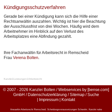
Kündigungsschutzverfahren
Gerade bei einer Kündigung kann sich die Hilfe einer
Rechtsanwältin auszahlen. Wichtig ist hier die Beachtung
der Ausschlussfrist von drei Wochen. Häufig wird dem
Arbeitnehmer im Hinblick auf den Verlust des
Arbeitsplatzes eine Abfindung gezahlt.
Ihre Fachanwältin für Arbeitsrecht in Remscheid
Frau
Verena Bolten
.
Kanzlei
1
Leistungen
1
Arbeitsrecht
© 2007 - 2026 Kanzlei Bolten / Webservices by
[bense.com]
GmbH
/
Datenschutzerklärung
/
Sitemap
/
Suche
|
Impressum
|
Kontakt
Anwaeltin Arbeitsrecht Remscheid
,
Scheidungsvoraussetzungen Schwelm
,
Kanzlei nahe