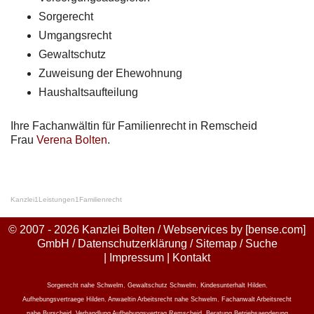
Sorgerecht
Umgangsrecht
Gewaltschutz
Zuweisung der Ehewohnung
Haushaltsaufteilung
Ihre Fachanwältin für Familienrecht in Remscheid
Frau
Verena Bolten
.
Kanzlei
1
Leistungen
1
Familienrecht
© 2007 - 2026 Kanzlei Bolten / Webservices by
[bense.com]
GmbH
/
Datenschutzerklärung
/
Sitemap
/
Suche
|
Impressum
|
Kontakt
Sorgerecht nahe Schwelm
,
Gewaltschutz Schwelm
,
Kindesunterhalt Hilden
,
Aufhebungsvertraege Hilden
,
Anwaeltin Arbeitsrecht nahe Schwelm
,
Fachanwalt Arbeitsrecht
nahe Burscheid
,
Verhandlung Aufhebungsvertrag Remscheid
,
Beratung Betriebsaenderung