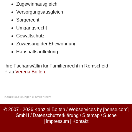
Zugewinnausgleich
Versorgungsausgleich
Sorgerecht
Umgangsrecht
Gewaltschutz
Zuweisung der Ehewohnung
Haushaltsaufteilung
Ihre Fachanwältin für Familienrecht in Remscheid
Frau
Verena Bolten
.
Kanzlei
1
Leistungen
1
Familienrecht
© 2007 - 2026 Kanzlei Bolten / Webservices by
[bense.com]
GmbH
/
Datenschutzerklärung
/
Sitemap
/
Suche
|
Impressum
|
Kontakt