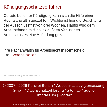
Kündigungsschutzverfahren
Gerade bei einer Kündigung kann sich die Hilfe einer
Rechtsanwältin auszahlen. Wichtig ist hier die Beachtung
der Ausschlussfrist von drei Wochen. Häufig wird dem
Arbeitnehmer im Hinblick auf den Verlust des
Arbeitsplatzes eine Abfindung gezahlt.
Ihre Fachanwältin für Arbeitsrecht in Remscheid
Frau
Verena Bolten
.
Kanzlei
1
Leistungen
1
Arbeitsrecht
© 2007 - 2026 Kanzlei Bolten / Webservices by
[bense.com]
GmbH
/
Datenschutzerklärung
/
Sitemap
/
Suche
|
Impressum
|
Kontakt
Abmahnungen Remscheid
,
Rechtsanwaeltin Familienrecht nahe Wermelskirchen
,