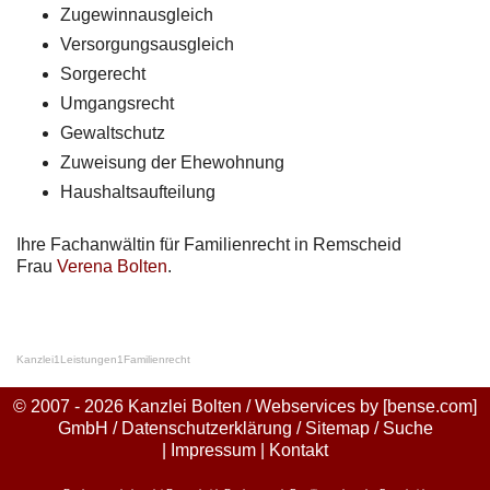
Zugewinnausgleich
Versorgungsausgleich
Sorgerecht
Umgangsrecht
Gewaltschutz
Zuweisung der Ehewohnung
Haushaltsaufteilung
Ihre Fachanwältin für Familienrecht in Remscheid
Frau
Verena Bolten
.
Kanzlei
1
Leistungen
1
Familienrecht
© 2007 - 2026 Kanzlei Bolten / Webservices by
[bense.com]
GmbH
/
Datenschutzerklärung
/
Sitemap
/
Suche
|
Impressum
|
Kontakt