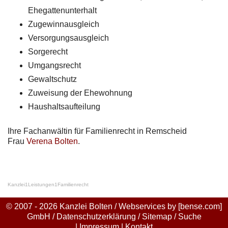
Ehegattenunterhalt
Zugewinnausgleich
Versorgungsausgleich
Sorgerecht
Umgangsrecht
Gewaltschutz
Zuweisung der Ehewohnung
Haushaltsaufteilung
Ihre Fachanwältin für Familienrecht in Remscheid
Frau
Verena Bolten
.
Kanzlei
1
Leistungen
1
Familienrecht
© 2007 - 2026 Kanzlei Bolten / Webservices by
[bense.com]
GmbH
/
Datenschutzerklärung
/
Sitemap
/
Suche
|
Impressum
|
Kontakt