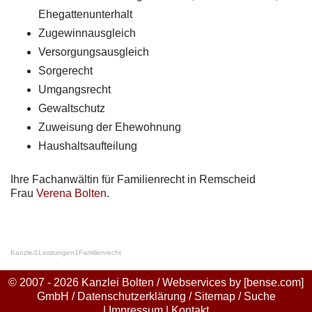
Ehegattenunterhalt
Zugewinnausgleich
Versorgungsausgleich
Sorgerecht
Umgangsrecht
Gewaltschutz
Zuweisung der Ehewohnung
Haushaltsaufteilung
Ihre Fachanwältin für Familienrecht in Remscheid
Frau
Verena Bolten
.
Kanzlei
1
Leistungen
1
Familienrecht
© 2007 - 2026 Kanzlei Bolten / Webservices by
[bense.com]
GmbH
/
Datenschutzerklärung
/
Sitemap
/
Suche
|
Impressum
|
Kontakt