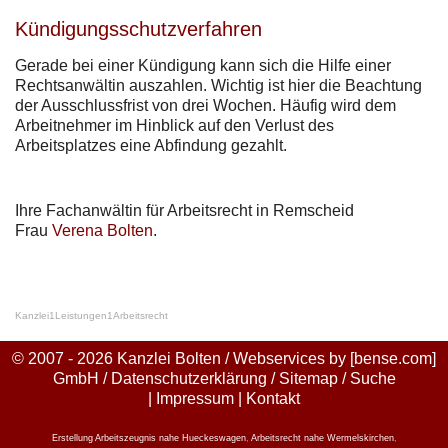
Kündigungsschutzverfahren
Gerade bei einer Kündigung kann sich die Hilfe einer
Rechtsanwältin auszahlen. Wichtig ist hier die Beachtung
der Ausschlussfrist von drei Wochen. Häufig wird dem
Arbeitnehmer im Hinblick auf den Verlust des
Arbeitsplatzes eine Abfindung gezahlt.
Ihre Fachanwältin für Arbeitsrecht in Remscheid
Frau
Verena Bolten
.
Kanzlei
1
Leistungen
1
Arbeitsrecht
© 2007 - 2026 Kanzlei Bolten / Webservices by
[bense.com]
GmbH
/
Datenschutzerklärung
/
Sitemap
/
Suche
|
Impressum
|
Kontakt
Erstellung Arbeitszeugnis nahe Hueckeswagen
,
Arbeitsrecht nahe Wermelskirchen
,